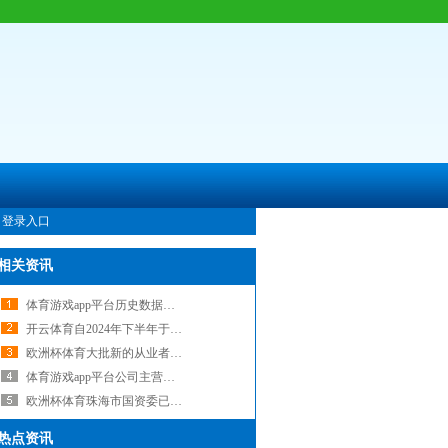
站 登录入口
相关资讯
体育游戏app平台历史数据流露该基金近1个月高涨0.14%-开云·kaiyun(
开云体育自2024年下半年于今-开云·kaiyun(中国)官方网站 登录入口
欧洲杯体育大批新的从业者在短时刻内涌入-开云·kaiyun(中国)官方网站 登录
体育游戏app平台公司主营收入4.52亿元-开云·kaiyun(中国)官方网站
欧洲杯体育珠海市国资委已原则甘愿公司本次重组决议-开云·kaiyun(中国)官方
热点资讯