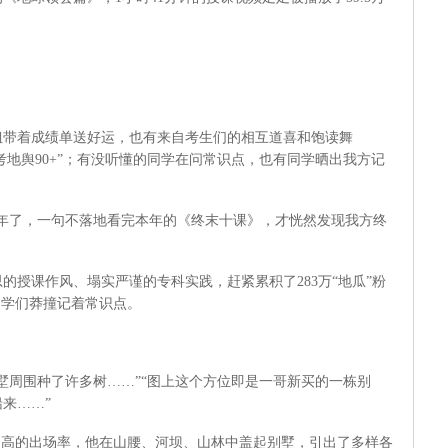
姐带着成绩单送好运，也有来自考生们的相互道喜和饱读舞
考地舆90+”；有没听懂的同学在问常识点，也有同学晒出我方记
年了，一句不落地看完本年的《终末十课》，才恍然发现我方终
的授课作风、塌实严谨的专科实践，赶紧累积了283万“地瓜”粉
同学们莽撞记着常识点。
墅周围种了许多树……”“图上这个方位即是一哥新买的一栋别
来……”
超高的出场率，他在山腰、河坝、山林中盖起别墅，引出了多样各