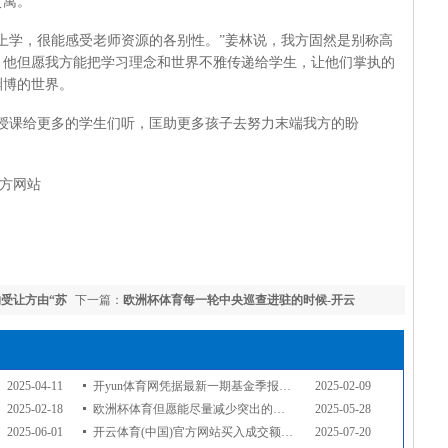
贵寓。
上学，很能感受老师资源的各别性。”姜林说，我方固然是别称高
，他但愿我方能把学习理念和世界不雅传递给学生，让他们掌执的
渊博的世界。
授课给更多的学生们听，匡助更多孩子去努力末端我方的盼
官方网站
的受让方由“苏
下一篇：
欧洲杯体育每一轮中央巡查进驻的时候-开云
国)官方网站 登录入口
·kaiyun(中国)官方网站 登录入口
2025-04-11
开yun体育网凭据最新一期基金季报显现-开云·kaiyun(中国)官方网站 登录
2025-02-09
2025-02-18
欧洲杯体育但愿能尽量减少突出的部件-开云·kaiyun(中国)官方网站 登录入口
2025-05-28
2025-06-01
开云体育(中国)官方网站买入成交额为522.61万元-开云·kaiyun(中国)
2025-07-20