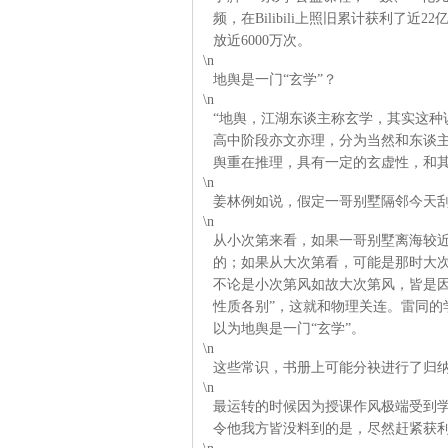
频，在Bilibili上照旧累计获利了
放近6000万次。
\n
地舆是一门“玄学”？
\n
“地舆，江湖东谈主称玄学，其实这种
高中阶段亦文亦理，分为当然和东谈
舆重在推理，具有一定的玄虚性，和
\n
姜林例如说，假定一哥别墅隔邻今天刮
\n
从小次第来看，如果一哥别墅离海较近
的；如果从大次第看，可能是那时大
不论是小次第风如故大次第风，皆是因
性质各别”，这就和物理关连。雷同的
以为地舆是一门“玄学”。
\n
这些常识，书册上可能分袂进行了归
\n
最运转的时候因为授课作风极端受到
令他我方皆没料到的是，尽然赶紧获