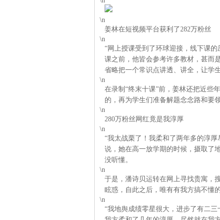
\n
\n
姜林在短视频平台获利了282万粉丝
\n
“网上授课受到了环球迎接，线下课的
课之前，他皆会参考许多教材，甚而
省略把一个常识点讲透、讲全，让学
\n
在录制“终末十课”前，姜林还把近些
的，再为学生们准备解题念念路和要
\n
280万粉丝网红竟是我淳厚
\n
“我太战栗了！我柔和了两年多的淳厚
说，她在高一放学期的时候，摄取了地
没听懂。
\n
于是，潘诗贝运转在网上寻找贵寓，搜
眩惑，自此之后，唯有有我方搞不懂的
\n
“我地舆成绩零星很大，进步了有二三
我方柔和了几年的淳厚，尽然就在我方