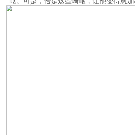
岖。可是，恰是这些崎岖，让他变得愈加