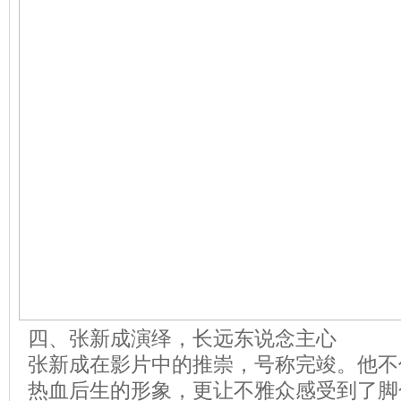
四、张新成演绎，长远东说念主心
张新成在影片中的推崇，号称完竣。他不
热血后生的形象，更让不雅众感受到了脚