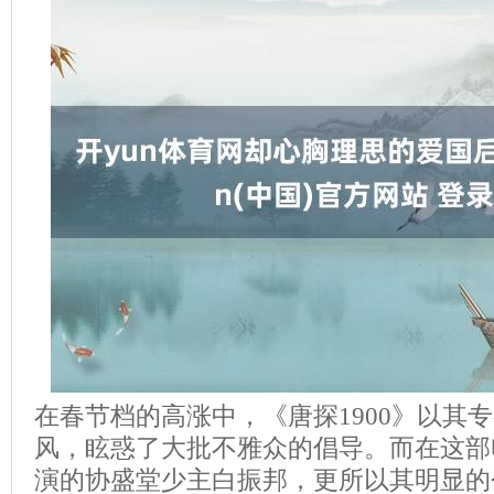
在春节档的高涨中，《唐探1900》以其
风，眩惑了大批不雅众的倡导。而在这部
演的协盛堂少主白振邦，更所以其明显的