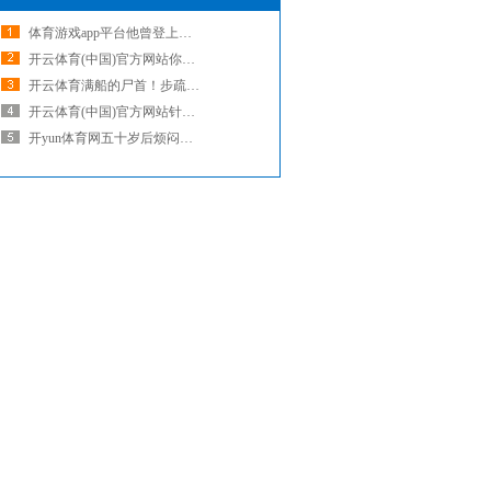
体育游戏app平台他曾登上央视CCTV7-开云·kaiyun(中国)官方网站 登录入口
开云体育(中国)官方网站你省略常有这么的感触：明明付出了忠诚-开云·kaiyun(中国)官方网站 登录入口
开云体育满船的尸首！步疏林逃回蜀南的那条路-开云·kaiyun(中国)官方网站 登录入口
开云体育(中国)官方网站针对新玩家、恒久未登录的回流玩家-开云·kaiyun(中国)官方网站 登录入口
开yun体育网五十岁后烦闷散尽、岁岁吉祥生日余数是3的东说念主-开云·kaiyun(中国)官方网站 登录入口