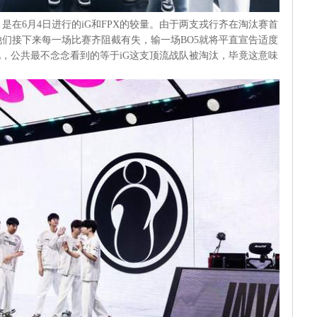
是在6月4日进行的iG和FPX的较量。由于两支戎行齐在淘汰赛首
们接下来每一场比赛齐阻截有失，输一场BO5就将平直宣告适度
说，公共最不念念看到的等于iG这支顶流战队被淘汰，毕竟这意味