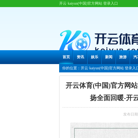
开云·kaiyun(中国)官方网站 登录入口
首页
资讯
娱乐
新闻
旅游
汽
你的位置：
开云·kaiyun(中国)官方网站 登录入
开云体育(中国)官方网
扬全面回暖-开云·
发布日期：2