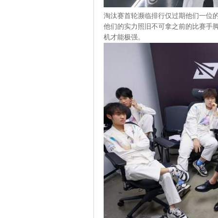
淘汰赛首轮濒临排行仅过期他们一位的
他们的实力照旧不可拿之前的比赛手脚
机才能极强。