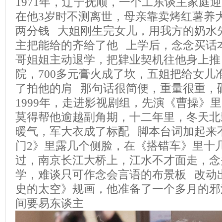
1971年，辽宁抚顺，一个工东谈主家庭
在他3岁时不测离世，母亲靠卖烤红薯养
两分钱 大姐刚生完女儿，用我方的奶水
主把能给的齐给了他 上学后，念念买话
哥姐姐主动退学，把肄业契机往他身上推
院，700多元膏火成了坎，五姐把给女儿
了拍他的肩 那句话很简便，重量很重，
1999年，走进影视剧组，先演《曹操》
莫得帮他逾越副角期，十二年里，冬天北
暖气，军大衣成了标配 脚本台词加起来
门2》里露几个侧脸，在《搭错车》里十
过，南京长江大桥上，江水不才面走，念
学，难谈只可作念会言语的布景板 改动出
史的太空》规画，他准备了一个多月的邪
间要易东谈主