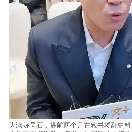
为演好吴石，提前两个月在藏书楼翻史料