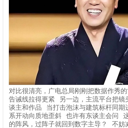
对比很清亮，广电总局刚刚把数据作秀的
告诫线拉得更紧 另一边，主流平台把镜
谈主和作品 当打击泡沫与建筑标杆同期
系开动向质地歪斜 也许有东谈主会问 
的阵风，过阵子就回到数字主导？ 不妨