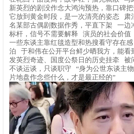
新英烈的剧没作念大鸿沟预热，靠口碑把
它放到黄金时段，是一次清亮的姿态 肃
名某部古偶剧数据作秀，平直下架 一边
标杆，信号不需要解释 演员的社会价值
一些东谈主靠红毯造型和热搜看守存在感
泊 于和伟在公开平台鲜少晒我方，能看
发英烈奇迹、国度公祭日的历史挂牵 被问
不谈运谈，只谈职守 “身为公世东谈主
片地盘作念些什么，才是最正经的”