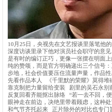
10月25日，央视先在文艺报谈里落笔他
深度访谈里录下他对演员社会职守的意见
是有时的编订正巧，更像一张摆在明面上
纯的赞颂，而是官方明确递出三个信号：
步地，社会价值要压住流量声量，作品性
先看作品本人 《千里默的荣耀》莫得堆
靠克制把力量留给变装 剧里的吴石永别
反复回看齐能抠出脉络 “若一去不回，便
眼神走在前边，决绝里带着顾虑，这种处
和气节齐托起来 正片除外的对比也专门