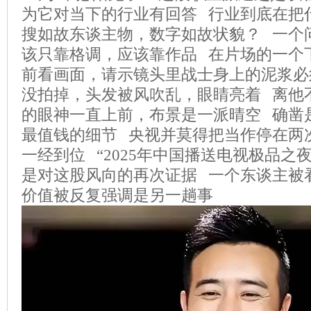
为它对当下的行业有回答 行业到底在把
搜如故东谈主物，数字如故状貌？ 一个
该只靠格调，应该靠作品 在片场的一个
前看画面，请示镜头里战士身上的泥浆必
没拍掉，头发被风吹乱，眼睛亮着 离他
的眼神一直上前，布景是一派晴空 确凿
最值钱的细节 央视并莫得把当作停在两
一经到位 “2025年中国播送电视极品之
是对这股风向的再次证据 一个东谈主被
价值被反复强调是另一趟事