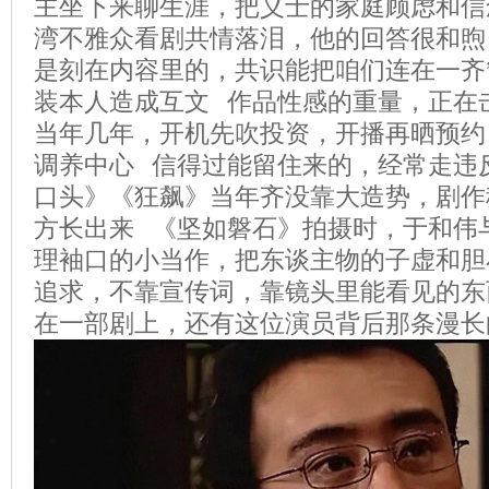
主坐下来聊生涯，把义士的家庭顾虑和信
湾不雅众看剧共情落泪，他的回答很和煦
是刻在内容里的，共识能把咱们连在一齐
装本人造成互文 作品性感的重量，正在
当年几年，开机先吹投资，开播再晒预约
调养中心 信得过能留住来的，经常走违
口头》《狂飙》当年齐没靠大造势，剧作
方长出来 《坚如磐石》拍摄时，于和伟
理袖口的小当作，把东谈主物的子虚和胆
追求，不靠宣传词，靠镜头里能看见的东
在一部剧上，还有这位演员背后那条漫长