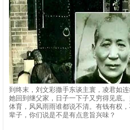
到终末，刘文彩撒手东谈主寰，凌君如连
她回到继父家，日子一下子又穷得见底。
体育，风风雨雨谁都说不清。有钱有权，
辈子，你们说是不是有点意旨兴味？