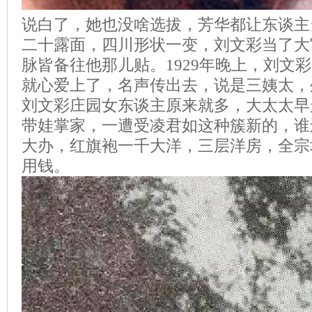
说白了，她也没啥选拔，芳华都让东谈主
二十露面，四川形状一变，刘文彩当了大
脉皆备往他那儿贴。1929年晚上，刘文
就心爱上了，名声传出去，说是三姨太，
刘文彩庄园女东谈主原来就多，大太太早
带娃掌家，一遭受凌君如这种簇新的，谁
大办，红旗袍一千大洋，三层洋房，全宗
用钱。