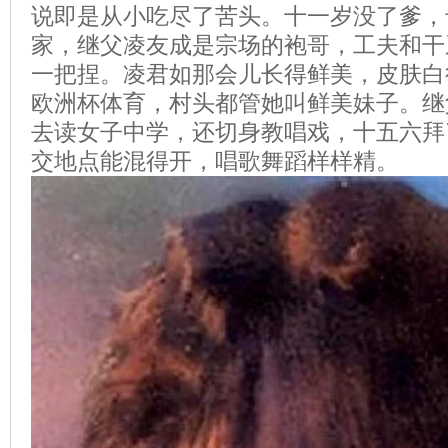
说即是从小吃尽了苦头。十一岁没了爹，
家，继父凌友成是宗场的袍哥，工夫和干
一把捏。凌君如那会儿长得鲜美，皮肤白
欧洲杯体育，村头都管她叫鲜美妹子。继
去读女子中学，还切身教唱戏，十五六拜
交地点能混得开，唱歌舞蹈样样精。