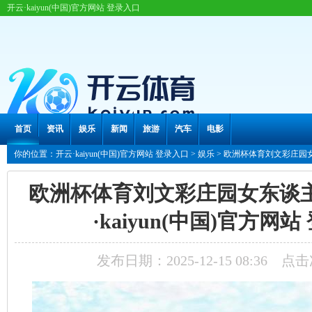
开云·kaiyun(中国)官方网站 登录入口
首页
资讯
娱乐
新闻
旅游
汽车
电影
你的位置：
开云·kaiyun(中国)官方网站 登录入口
>
娱乐
> 欧洲杯体育刘文彩庄园女东
欧洲杯体育刘文彩庄园女东谈主
·kaiyun(中国)官方网
发布日期：2025-12-15 08:36 点