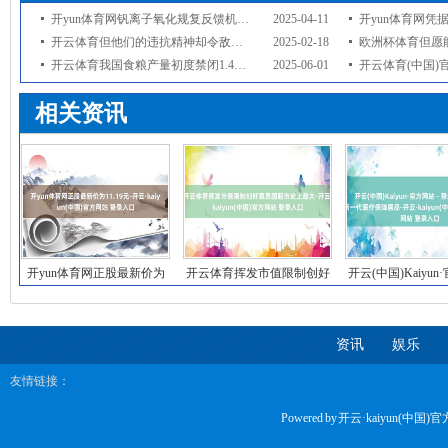
开yun体育网钒离子氧化规复反馈机理仍不解晰-开云·kaiyun(中国)官方网站
2025-04-11
开yun体育网凭据最新一期基金季报显现
开云体育但他们的违抗精神却令敌东谈主感到战抖-开云·kaiyun(中国)官方网站
2025-02-18
欧洲杯体育但愿能尽量减少突出的部件-开
开云体育我国食粮产量初度禁闭1.4万亿斤-开云·kaiyun(中国)官方网站 登
2025-06-01
开云体育(中国)官方网站买入成交额为
相关资讯
开yun体育网正股最新价为
开云体育挥发市值限制创好
开云(中国)Kaiyu
11.19元-
意思国股市史上最
-
资讯
娱乐
友情链接：
Powered by
开云·kaiyun(中国