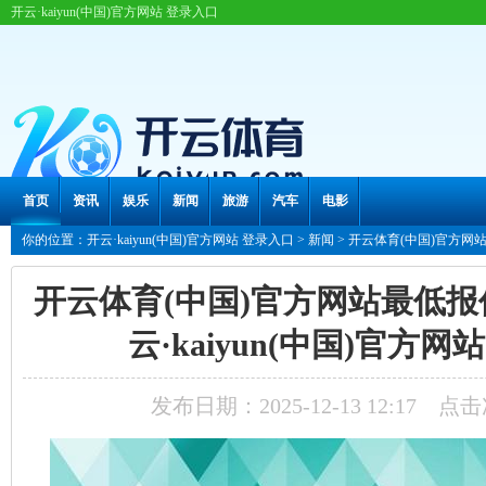
开云·kaiyun(中国)官方网站 登录入口
首页
资讯
娱乐
新闻
旅游
汽车
电影
你的位置：
开云·kaiyun(中国)官方网站 登录入口
>
新闻
> 开云体育(中国)官方网站最
开云体育(中国)官方网站最低报价0
云·kaiyun(中国)官方网
发布日期：2025-12-13 12:17 点