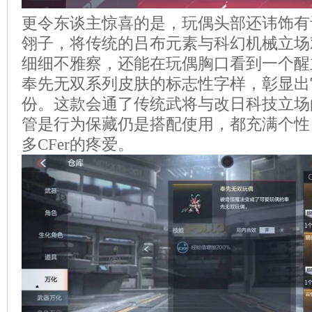
更令东谈主惊喜的是，玩偶头部还讳饰有
翎子，将传统的吕布元素与科幻机械立场
细细不雅察，还能在玩偶胸口看到一个醒
奉先无双系列皮肤的标志性字样，彰显出
份。这款会通了传统武将与改日科技立场
管是行为保藏仍是搭配使用，都充满个性
多CFer的疼爱。