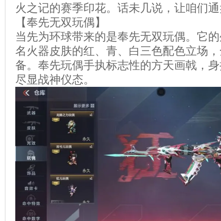
火之记的赛季印花。话未几说，让咱们通
【奉先无双玩偶】
当先为环球带来的是奉先无双玩偶。它的
名火器皮肤的红、青、白三色配色立场，
备。奉先玩偶手执标志性的方天画戟，身
尽显战神仪态。