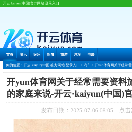
开云·kaiyun(中国)官方网站 登录入口
首页
资讯
娱乐
新闻
旅游
汽车
电影
你的位置：
开云·kaiyun(中国)官方网站 登录入口
>
汽车
> 开yun体育网关于经常需
开yun体育网关于经常需要资料
的家庭来说-开云·kaiyun(中国
发布日期：2025-07-06 08:05 点