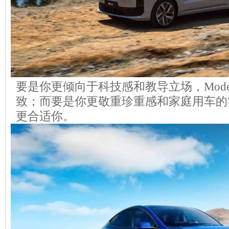
要是你更倾向于科技感和教导立场，Mode
致；而要是你更敬重珍重感和家庭用车的
更合适你。