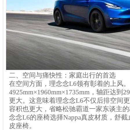
二、空间与痛快性：家庭出行的首选
在空间方面，理念念L6领有彰着的上风
4925mm×1960mm×1735mm，轴距达到29
更大。这意味着理念念L6不仅后排空间
容积也更大，省略松驰霸道一家东谈主的
念念L6的座椅选择Nappa真皮材质，舒截止
皮座椅。